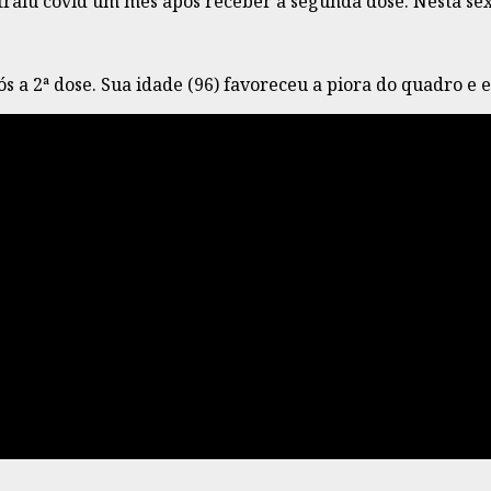
aiu covid um mês após receber a segunda dose. Nesta sexta
 a 2ª dose. Sua idade (96) favoreceu a piora do quadro e el