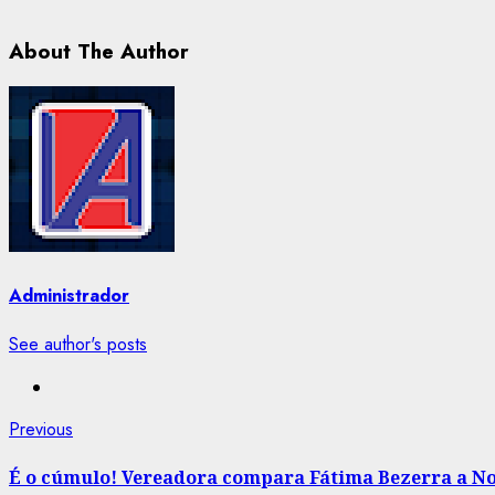
About The Author
Administrador
See author's posts
Post
Previous
Previous
post:
navigation
É o cúmulo! Vereadora compara Fátima Bezerra a N