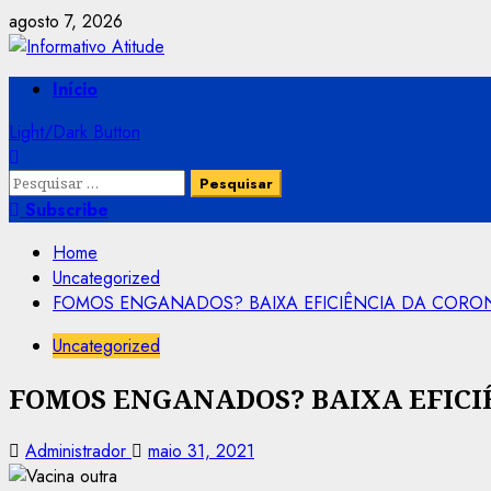
Skip
agosto 7, 2026
to
content
Primary
Início
Menu
Light/Dark Button
Pesquisar
por:
Subscribe
Home
Uncategorized
FOMOS ENGANADOS? BAIXA EFICIÊNCIA DA CORO
Uncategorized
FOMOS ENGANADOS? BAIXA EFICI
Administrador
maio 31, 2021