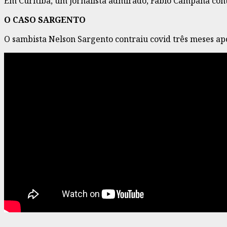
Em Curitiba, um jornalista admirado, Fabio Campana contr
O CASO SARGENTO
O sambista Nelson Sargento contraiu covid três meses após