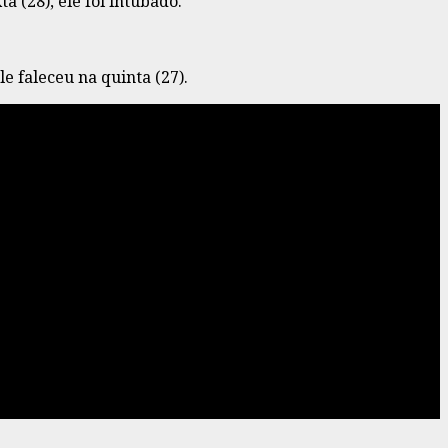
 (28), ele foi intubado.
e faleceu na quinta (27).