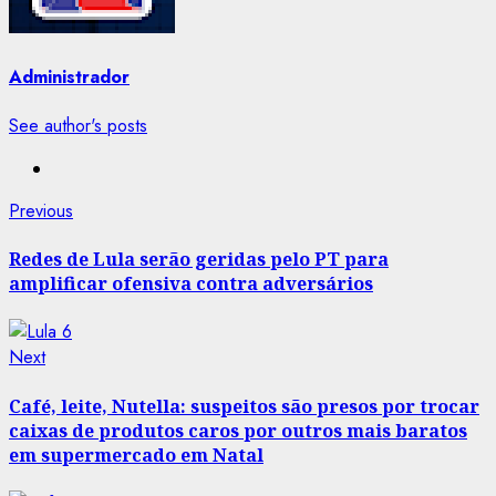
Administrador
See author's posts
Post
Previous
Previous
post:
navigation
Redes de Lula serão geridas pelo PT para
amplificar ofensiva contra adversários
Next
Next
post:
Café, leite, Nutella: suspeitos são presos por trocar
caixas de produtos caros por outros mais baratos
em supermercado em Natal