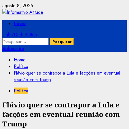
Skip
agosto 8, 2026
to
content
Primary
Início
Menu
Light/Dark Button
Pesquisar
por:
Subscribe
Home
Política
Flávio quer se contrapor a Lula e facções em eventual
reunião com Trump
Política
Flávio quer se contrapor a Lula e
facções em eventual reunião com
Trump