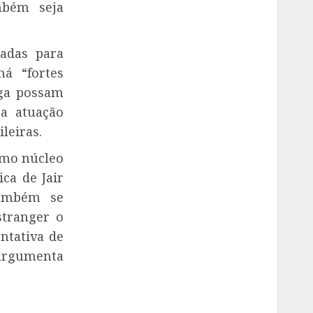
mbém seja
adas para
á “fortes
nga possam
 a atuação
leiras.
smo núcleo
ca de Jair
também se
stranger o
ntativa de
argumenta