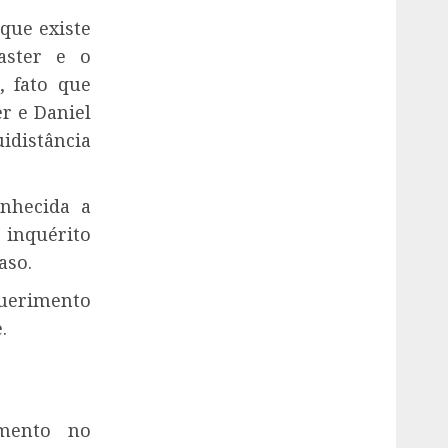
que existe
aster e o
, fato que
r e Daniel
idistância
onhecida a
 inquérito
aso.
uerimento
.
imento no