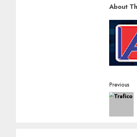
About Th
Post
Previous
navigat