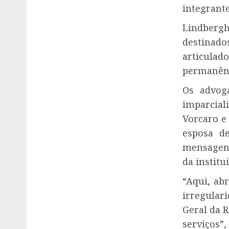
integrante
Lindbergh
destinado
articula
permanênc
Os advog
imparcial
Vorcaro e 
esposa d
mensagens
da institu
“Aqui, ab
irregular
Geral da R
serviços”,