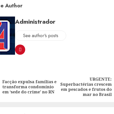
e Author
Administrador
See author's posts
ion
URGENTE:
Facção expulsa famílias e
Superbactérias crescem
Previous
Next
transforma condomínio
em pescados e frutos do
post:
post:
em ‘sede do crime’ no RN
mar no Brasil