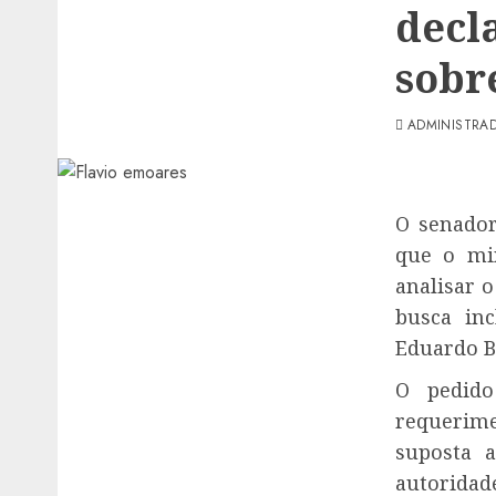
decl
sobr
ADMINISTRA
O senador
que o min
analisar 
busca inc
Eduardo B
O pedido
requerim
suposta 
autorida