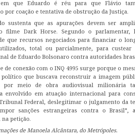
 em que Eduardo é réu para que Flávio ta
o por coação e tentativa de obstrução da Justiça.
do sustenta que as apurações devem ser ampli
 o filme Dark Horse. Segundo o parlamentar, h
 de que recursos negociados para financiar o lo
utilizados, total ou parcialmente, para custear
nal de Eduardo Bolsonaro contra autoridades brasi
se de conexão com o INQ 4995 surge porque o me
e político que buscava reconstruir a imagem públi
o por meio de obra audiovisual milionária 
a envolvido em atuação internacional para con
ribunal Federal, deslegitimar o julgamento da te
impor sanções estrangeiras contra o Brasil”, 
 na petição.
mações de Manoela Alcântara, do Metrópoles.