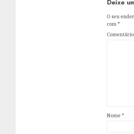
Deixe u
O seu ender
com
*
Comentári
Nome
*