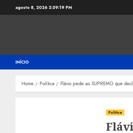
Skip
agosto 8, 2026
2:59:20 PM
to
content
INÍCIO
Home
Política
Flávio pede ao SUPREMO que decla
Política
Fláv