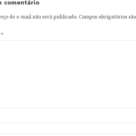
m comentário
eço de e-mail não será publicado.
Campos obrigatórios sã
o
*