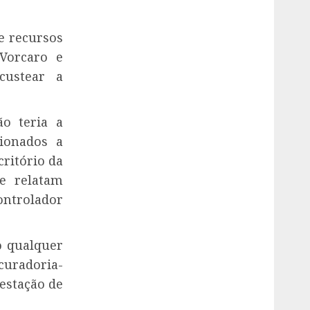
e recursos
 Vorcaro e
custear a
o teria a
cionados a
critório da
e relatam
ontrolador
o qualquer
curadoria-
restação de