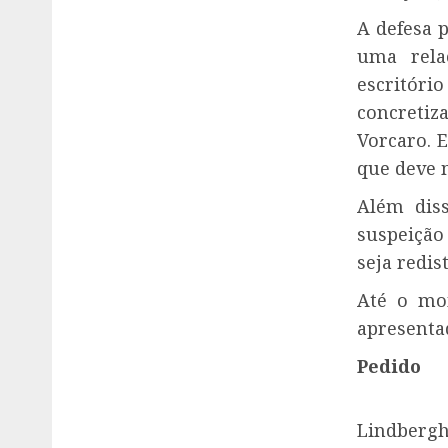
A defesa 
uma rela
escritóri
concretiz
Vorcaro. 
que deve 
Além diss
suspeição
seja redis
Até o mo
apresentad
Pedido
Lindberg