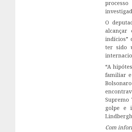
processo
investigad
O deputa
alcançar
indícios”
ter sido 
internacio
“A hipóte
familiar 
Bolsonar
encontrav
Supremo T
golpe e 
Lindbergh
Com infor