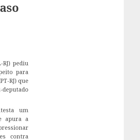
caso
-RJ) pediu
peito para
PT-RJ) que
x-deputado
ntesta um
e apura a
ressionar
es contra