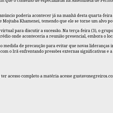
 que o conselho de especialistas na Assembleia de Peritos
anúncio poderia acontecer já na manhã desta quarta-feira 
 Mojtaba Khamenei, temendo que ele se torne um alvo pote
rtual para discutir a sucessão. Na terça-feira (3), o grupo
rédio onde aconteceria a reunião presencial, embora o loc
omo medida de precaução para evitar que novas lideranças 
om o Irã enfrentando pressões externas significativas e a
a ter acesso completo a matéria acesse gustavonegreiros.c