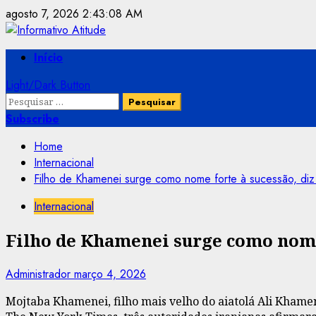
Skip
agosto 7, 2026
2:43:09 AM
to
content
Primary
Início
Menu
Light/Dark Button
Pesquisar
por:
Subscribe
Home
Internacional
Filho de Khamenei surge como nome forte à sucessão, di
Internacional
Filho de Khamenei surge como nome
Administrador
março 4, 2026
Mojtaba Khamenei, filho mais velho do aiatolá Ali Khame