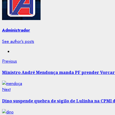
Administrador
See author's posts
Post
Previous
Previous
post:
navigation
Ministro André Mendonça manda PF prender Vorcaro
Next
Next
post:
Dino suspende quebra de sigilo de Lulinha na CPMI d