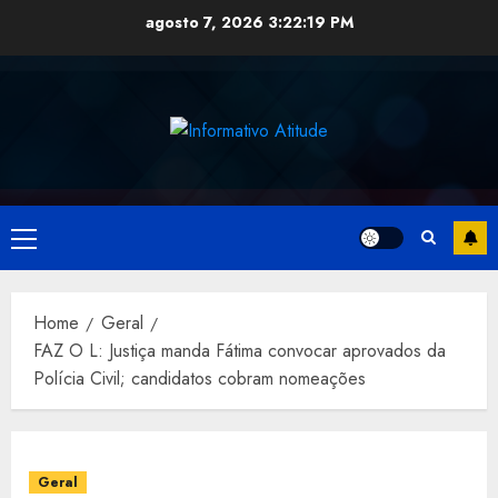
Skip
agosto 7, 2026
3:22:20 PM
to
content
Primary
Menu
Home
Geral
FAZ O L: Justiça manda Fátima convocar aprovados da
Polícia Civil; candidatos cobram nomeações
Geral