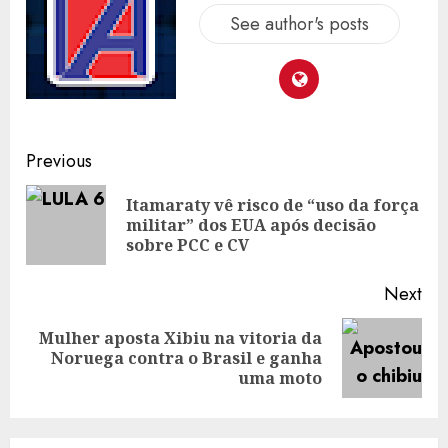
See author's posts
Post
Previous
navigation
Itamaraty vê risco de “uso da força
Pre
militar” dos EUA após decisão
pos
sobre PCC e CV
Next
Mulher aposta Xibiu na vitoria da
Next
Noruega contra o Brasil e ganha
post:
uma moto