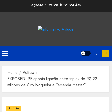
Skip
agosto 8, 2026
10:21:25 AM
to
content
Primary
Menu
Home
Polícia
EXPOSED: PF aponta ligação entre triplex de R$ 22
milhões de Ciro Nogueira e “emenda Master”
Polícia