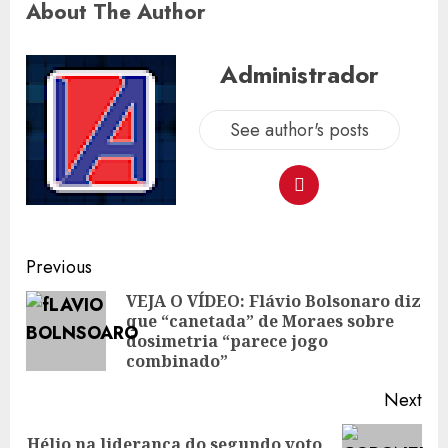
About The Author
Administrador
See author's posts
Post
Previous
navigation
VEJA O VÍDEO: Flávio Bolsonaro diz
que “canetada” de Moraes sobre
Pre
dosimetria “parece jogo
pos
combinado”
Next
Hélio na liderança do segundo voto