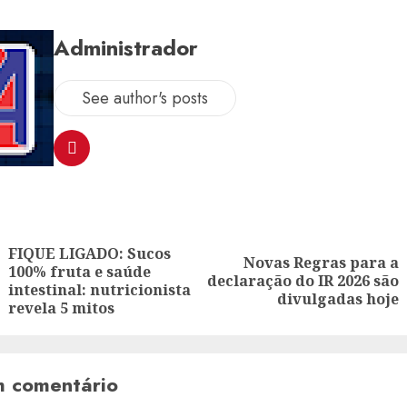
Administrador
See author's posts
ion
FIQUE LIGADO: Sucos
Novas Regras para a
100% fruta e saúde
Previous
Next
declaração do IR 2026 são
intestinal: nutricionista
post:
post:
divulgadas hoje
revela 5 mitos
m comentário