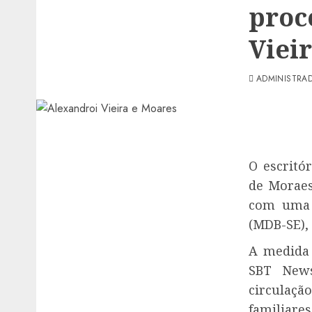
proc
Viei
ADMINISTRA
O escritó
de Moraes
com uma 
(MDB-SE), 
A medida 
SBT News
circulaçã
familiares