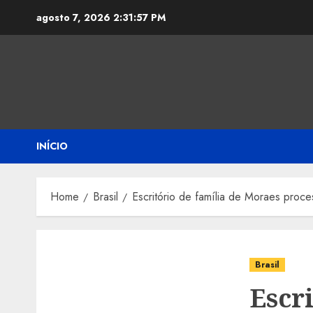
Skip
agosto 7, 2026
2:31:58 PM
to
content
INÍCIO
Home
Brasil
Escritório de família de Moraes proc
Brasil
Escr