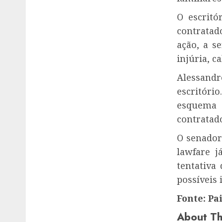
O escritó
contratad
ação, a s
injúria, c
Alessandr
escritóri
esquema 
contratado
O senador
lawfare j
tentativa
possíveis 
Fonte: Pa
About Th