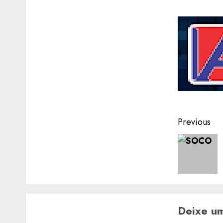
Post
Previous
navigat
Deixe u