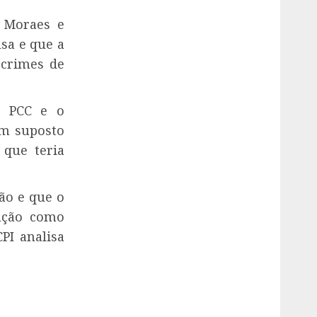
e Moraes e
sa e que a
 crimes de
 o PCC e o
um suposto
que teria
ão e que o
eação como
PI analisa