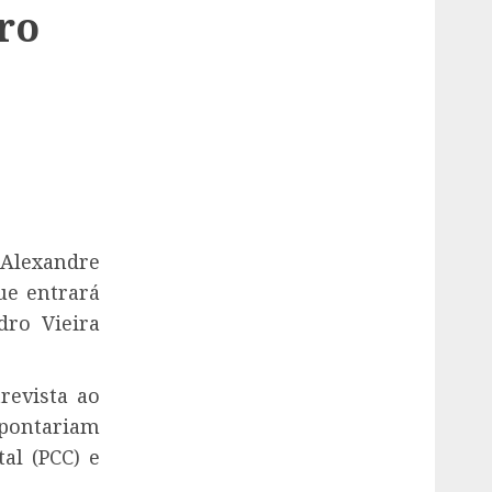
ro
 Alexandre
ue entrará
ro Vieira
revista ao
pontariam
al (PCC) e