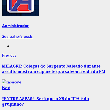
Administrador
See author's posts
Post
Previous
Previous
post:
navigation
MILAGRE: Colegas do Sargento baleado durante
assalto mostram capacete que salvou a vida do PM
Next
Next
post:
“ENTRE ASPAS”: Será que o X9 da UPA é do
grupinho?