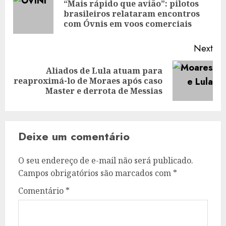
navigation
“Mais rápido que avião”: pilotos
Pre
brasileiros relataram encontros
pos
com Óvnis em voos comerciais
Next
Aliados de Lula atuam para
Next
reaproximá-lo de Moraes após caso
post:
Master e derrota de Messias
Deixe um comentário
O seu endereço de e-mail não será publicado.
Campos obrigatórios são marcados com
*
Comentário
*