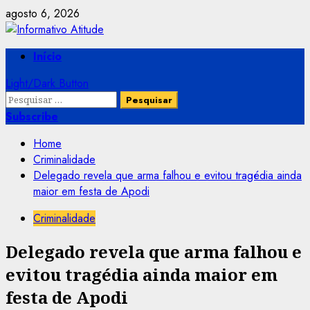
Skip
agosto 6, 2026
to
content
Primary
Início
Menu
Light/Dark Button
Pesquisar
por:
Subscribe
Home
Criminalidade
Delegado revela que arma falhou e evitou tragédia ainda
maior em festa de Apodi
Criminalidade
Delegado revela que arma falhou e
evitou tragédia ainda maior em
festa de Apodi