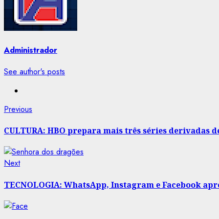
Administrador
See author's posts
Post
Previous
Previous
post:
navigation
CULTURA: HBO prepara mais três séries derivadas de 
Next
Next
post:
TECNOLOGIA: WhatsApp, Instagram e Facebook apre