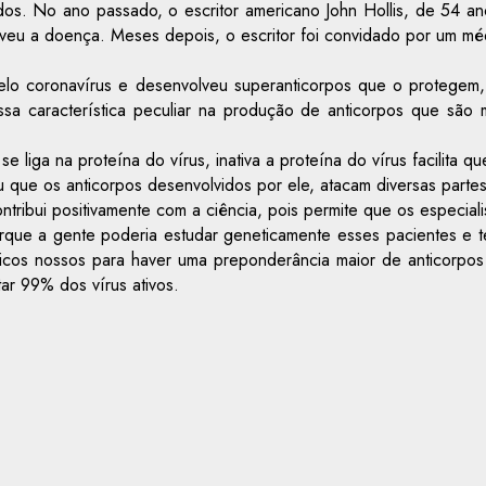
dos. No ano passado, o escritor americano John Hollis, de 54 an
olveu a doença. Meses depois, o escritor foi convidado por um mé
 pelo coronavírus e desenvolveu superanticorpos que o protegem
 característica peculiar na produção de anticorpos que são mu
liga na proteína do vírus, inativa a proteína do vírus facilita qu
u que os anticorpos desenvolvidos por ele, atacam diversas part
ribui positivamente com a ciência, pois permite que os especiali
rque a gente poderia estudar geneticamente esses pacientes e t
gicos nossos para haver uma preponderância maior de anticorpo
ar 99% dos vírus ativos.