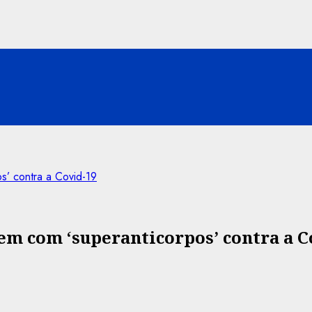
s’ contra a Covid-19
m com ‘superanticorpos’ contra a C