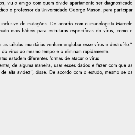
os, viu o amigo com quem divide apartamento ser diagnosticado
dico e professor da Universidade George Mason, para participar
, inclusive de mutações. De acordo com o imunologista Marcelo
ito mais hábeis para estruturas específicas do vírus, como o
e as células imunitárias venham englobar esse vírus e destruí-lo.”
es do vírus ao mesmo tempo e o eliminam rapidamente.
stas estudem diferentes formas de atacar o vírus.
entar, de alguma maneira, usar esses dados e fazer com que as
s de alta avidez”, disse. De acordo com o estudo, mesmo se os