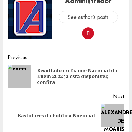
Administrador
See author's posts
Post
Previous
navigation
Resultado do Exame Nacional do
Pre
Enem 2022 já está disponível;
pos
confira
Next
Next
Bastidores da Politica Nacional
post: