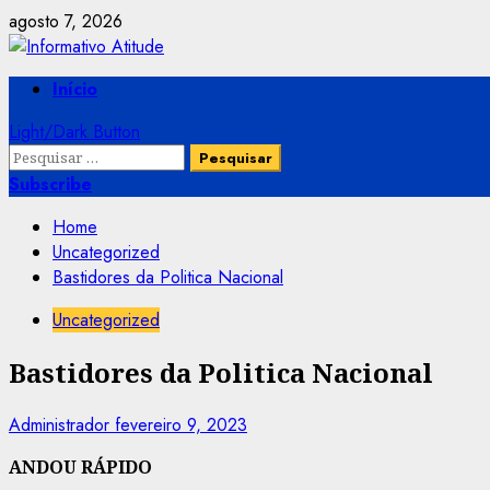
Skip
agosto 7, 2026
to
content
Primary
Início
Menu
Light/Dark Button
Pesquisar
por:
Subscribe
Home
Uncategorized
Bastidores da Politica Nacional
Uncategorized
Bastidores da Politica Nacional
Administrador
fevereiro 9, 2023
ANDOU RÁPIDO