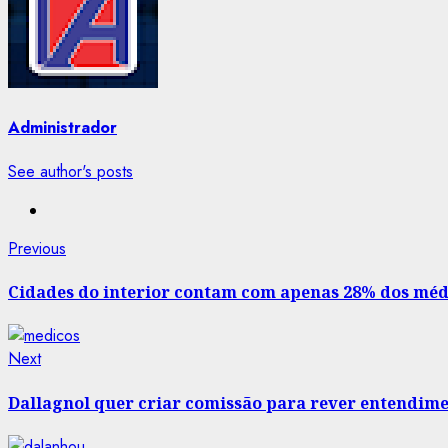
Administrador
See author's posts
Post
Previous
Previous
post:
navigation
Cidades do interior contam com apenas 28% dos méd
Next
Next
post:
Dallagnol quer criar comissão para rever entendime