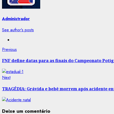
Administrador
See author's posts
Post
Previous
Previous
post:
navigation
FNF define datas para as finais do Campeonato Poti
Next
Next
post:
TRAGÉDIA: Grávida e bebê morrem após acidente ent
Deixe um comentário