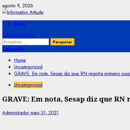
Skip
agosto 9, 2026
to
content
Primary
Início
Menu
Light/Dark Button
Pesquisar
por:
Subscribe
Home
Uncategorized
GRAVE: Em nota, Sesap diz que RN registra primeiro susp
Uncategorized
GRAVE: Em nota, Sesap diz que RN r
Administrador
maio 31, 2021