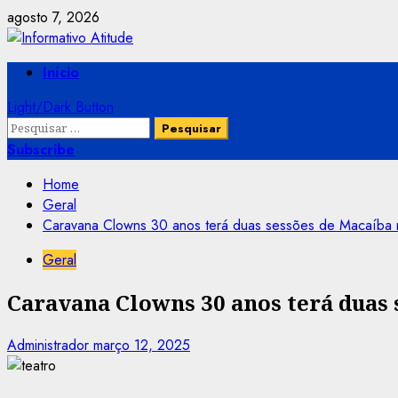
Skip
agosto 7, 2026
to
content
Primary
Início
Menu
Light/Dark Button
Pesquisar
por:
Subscribe
Home
Geral
Caravana Clowns 30 anos terá duas sessões de Macaíba na
Geral
Caravana Clowns 30 anos terá duas 
Administrador
março 12, 2025