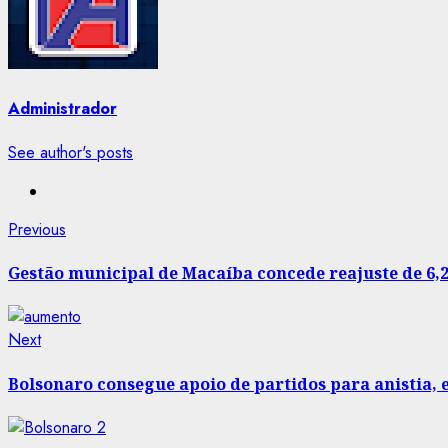
Administrador
See author's posts
Post
Previous
Previous
post:
navigation
Gestão municipal de Macaíba concede reajuste de 6,
Next
Next
post:
Bolsonaro consegue apoio de partidos para anistia, 