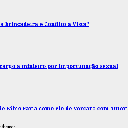
 brincadeira e Conflito a Vista”
o cargo a ministro por importunação sexual
 de Fábio Faria como elo de Vorcaro com autor
 themes.