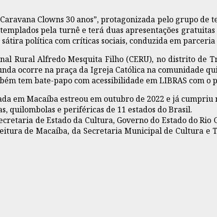
 “Caravana Clowns 30 anos”, protagonizada pelo grupo de 
emplados pela turnê e terá duas apresentações gratuitas 
átira política com críticas sociais, conduzida em parceria
l Rural Alfredo Mesquita Filho (CERU), no distrito de Tr
unda ocorre na praça da Igreja Católica na comunidade quil
mbém tem bate-papo com acessibilidade em LIBRAS com o p
ntada em Macaíba estreou em outubro de 2022 e já cumpriu
, quilombolas e periféricas de 11 estados do Brasil.
ecretaria de Estado da Cultura, Governo do Estado do Rio G
eitura de Macaíba, da Secretaria Municipal de Cultura e 