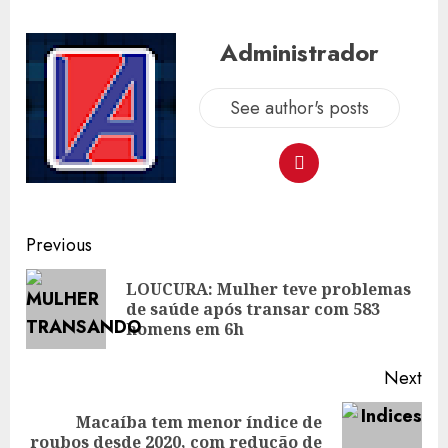
Administrador
See author's posts
Post
Previous
navigation
LOUCURA: Mulher teve problemas
Pre
de saúde após transar com 583
pos
homens em 6h
Next
Macaíba tem menor índice de
Next
roubos desde 2020, com redução de