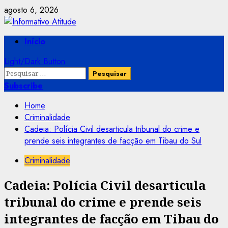
Skip
agosto 6, 2026
to
content
Primary
Início
Menu
Light/Dark Button
Pesquisar
por:
Subscribe
Home
Criminalidade
Cadeia: Polícia Civil desarticula tribunal do crime e
prende seis integrantes de facção em Tibau do Sul
Criminalidade
Cadeia: Polícia Civil desarticula
tribunal do crime e prende seis
integrantes de facção em Tibau do