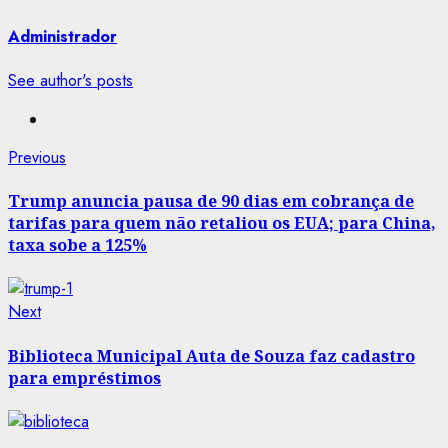
Administrador
See author's posts
Post
Previous
Previous
post:
navigation
Trump anuncia pausa de 90 dias em cobrança de
tarifas para quem não retaliou os EUA; para China,
taxa sobe a 125%
Next
Next
post:
Biblioteca Municipal Auta de Souza faz cadastro
para empréstimos