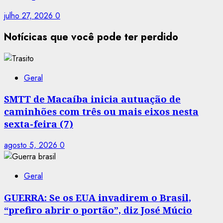
julho 27, 2026
0
Notícicas que você pode ter perdido
Geral
SMTT de Macaíba inicia autuação de
caminhões com três ou mais eixos nesta
sexta-feira (7)
agosto 5, 2026
0
Geral
GUERRA: Se os EUA invadirem o Brasil,
“prefiro abrir o portão”, diz José Múcio