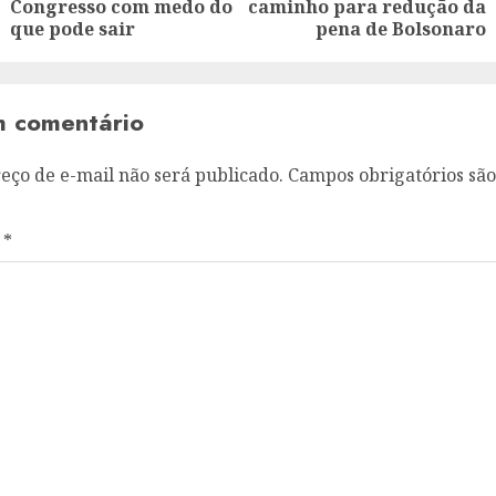
post:
post:
Congresso com medo do
caminho para redução da
que pode sair
pena de Bolsonaro
m comentário
eço de e-mail não será publicado.
Campos obrigatórios sã
o
*