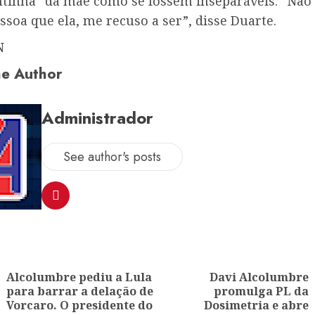
ntinha” da mãe como se fossem inseparáveis. “Não
soa que ela, me recuso a ser”, disse Duarte.
N
e Author
Administrador
See author's posts
ion
Alcolumbre pediu a Lula
Davi Alcolumbre
para barrar a delação de
promulga PL da
Previous
Next
Vorcaro. O presidente do
Dosimetria e abre