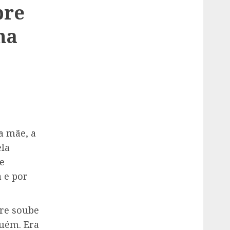
bre
na
a mãe, a
ela
e
 e por
pre soube
guém. Era