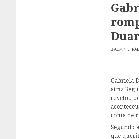
Gabr
romp
Duar
ADMINISTRA
Gabriela 
atriz Regi
revelou q
aconteceu
conta de d
Segundo el
que queria