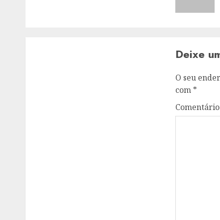
Deixe u
O seu ender
com
*
Comentári