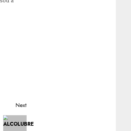
 sou a
Next