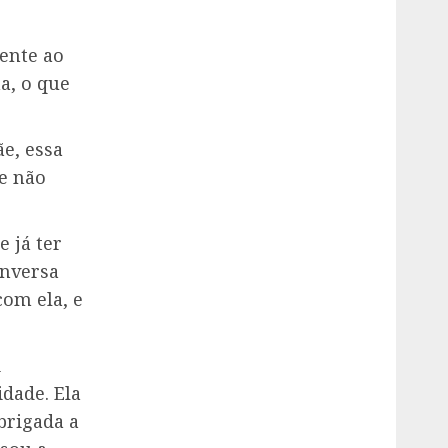
ente ao
a, o que
e, essa
 e não
e já ter
onversa
com ela, e
i
idade. Ela
brigada a