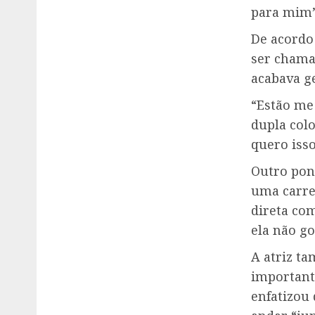
para mim”,
De acordo
ser chama
acabava g
“Estão me
dupla colo
quero isso
Outro pont
uma carre
direta com
ela não go
A atriz ta
importante
enfatizou 