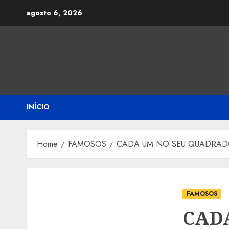
Skip
agosto 6, 2026
to
content
INÍCIO
Home
FAMOSOS
CADA UM NO SEU QUADRADO: Ga
FAMOSOS
CAD