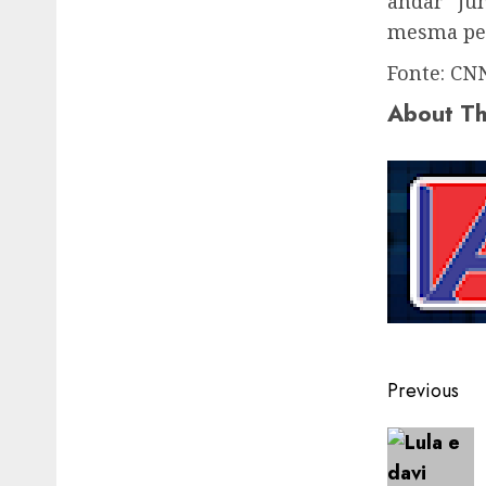
andar “ju
mesma pes
Fonte: CN
About Th
Post
Previous
navigat