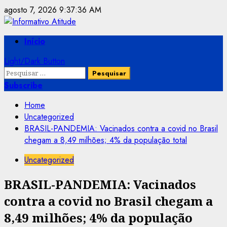
Skip
agosto 7, 2026
9:37:37 AM
to
content
Primary
Início
Menu
Light/Dark Button
Pesquisar
por:
Subscribe
Home
Uncategorized
BRASIL-PANDEMIA: Vacinados contra a covid no Brasil
chegam a 8,49 milhões; 4% da população total
Uncategorized
BRASIL-PANDEMIA: Vacinados
contra a covid no Brasil chegam a
8,49 milhões; 4% da população