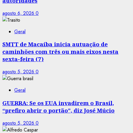
autoridades
agosto 6, 2026
0
Geral
SMTT de Macaíba inicia autuação de
caminhões com três ou mais eixos nesta
sexta-feira (7)
agosto 5, 2026
0
Geral
GUERRA: Se os EUA invadirem o Brasil,
“prefiro abrir o portão”, diz José Múcio
agosto 5, 2026
0