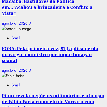
Macaíba: Bastidores da Política
em…”Acabou a brincadeira e Conflito a
Vista”
agosto 6, 2026
0
Brasil
FORA: Pela primeira vez, STJ aplica perda
do cargo a ministro por importunação
sexual
agosto 6, 2026
0
Brasil
Piauí revela negócios milionários e atuação
de Fábio Faria como elo de Vorcaro com