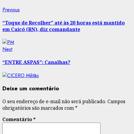
Post
Previous
Previous
post:
navigation
“Toque de Recolher” até às 20 horas está mantido
em Caicó (RN), diz comandante
Next
Next
post:
“ENTRE ASPAS”: Canalhas?
Deixe um comentário
O seu endereço de e-mail não será publicado.
Campos
obrigatórios são marcados com
*
Comentário
*