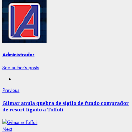
Administrador
See author's posts
Post
Previous
Previous
post:
navigation
Gilmar anula quebra de sigilo de fundo comprador
de resort ligado a Toffoli
Next
Next