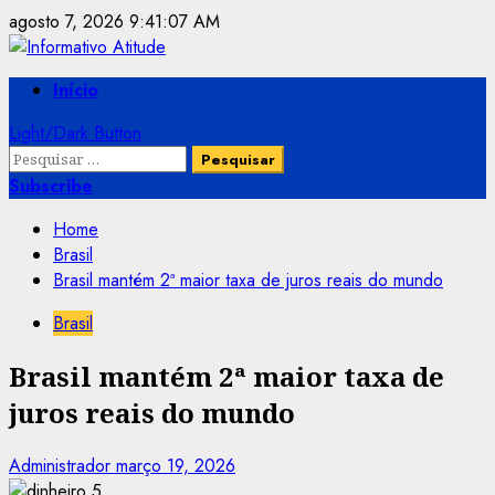
Skip
agosto 7, 2026
9:41:07 AM
to
content
Primary
Início
Menu
Light/Dark Button
Pesquisar
por:
Subscribe
Home
Brasil
Brasil mantém 2ª maior taxa de juros reais do mundo
Brasil
Brasil mantém 2ª maior taxa de
juros reais do mundo
Administrador
março 19, 2026