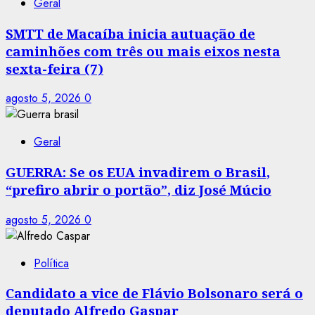
Geral
SMTT de Macaíba inicia autuação de
caminhões com três ou mais eixos nesta
sexta-feira (7)
agosto 5, 2026
0
Geral
GUERRA: Se os EUA invadirem o Brasil,
“prefiro abrir o portão”, diz José Múcio
agosto 5, 2026
0
Política
Candidato a vice de Flávio Bolsonaro será o
deputado Alfredo Gaspar