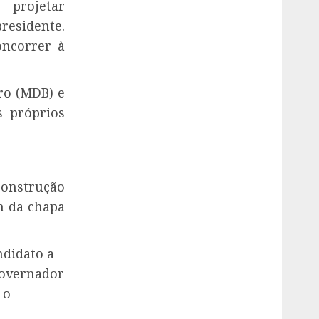
 projetar
residente.
oncorrer à
ro (MDB) e
s próprios
construção
m da chapa
ndidato a
governador
 o