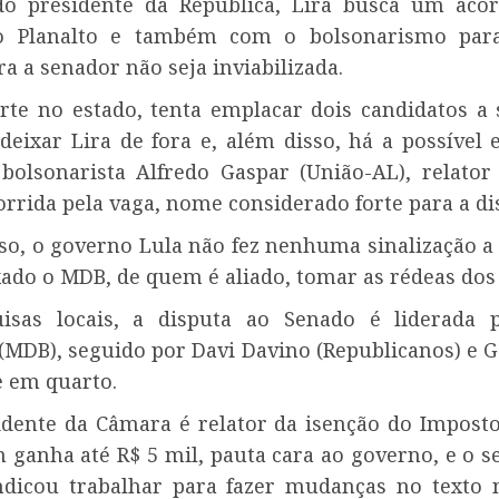
do presidente da República, Lira busca um ac
do Planalto e também com o bolsonarismo par
a a senador não seja inviabilizada.
rte no estado, tenta emplacar dois candidatos a 
deixar Lira de fora e, além disso, há a possível 
bolsonarista Alfredo Gaspar (União-AL), relator
orrida pela vaga, nome considerado forte para a di
sso, o governo Lula não fez nenhuma sinalização a 
xado o MDB, de quem é aliado, tomar as rédeas dos
isas locais, a disputa ao Senado é liderada 
(MDB), seguido por Davi Davino (Republicanos) e G
e em quarto.
idente da Câmara é relator da isenção do Impost
 ganha até R$ 5 mil, pauta cara ao governo, e o se
indicou trabalhar para fazer mudanças no texto 