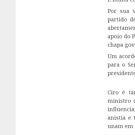
Por sua v
partido d
abertamen
apoio do 
chapa gov
Um acordo
para o Se
presidente
Ciro é t
ministro 
influenci
anistia e
unam em t