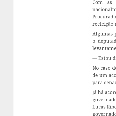
Com as d
nacionalm
Procurado
reeleição 
Algumas p
o deputad
levantame
— Estou d
No caso d
de um aco
para sena
Já há acor
governado
Lucas Ribe
governado