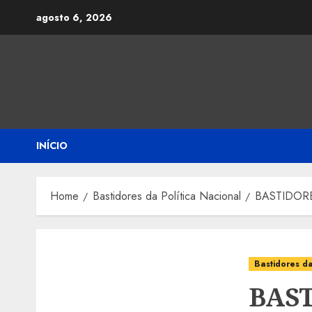
Skip
agosto 6, 2026
to
content
INÍCIO
Home
Bastidores da Política Nacional
BASTIDORES:
Bastidores da
BAST