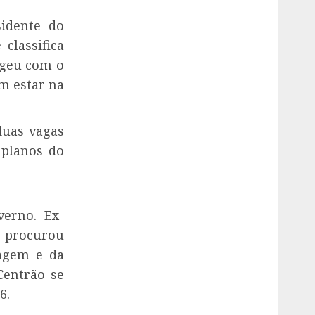
sidente do
classifica
egeu com o
m estar na
duas vagas
 planos do
erno. Ex-
e procurou
dagem e da
Centrão se
6.