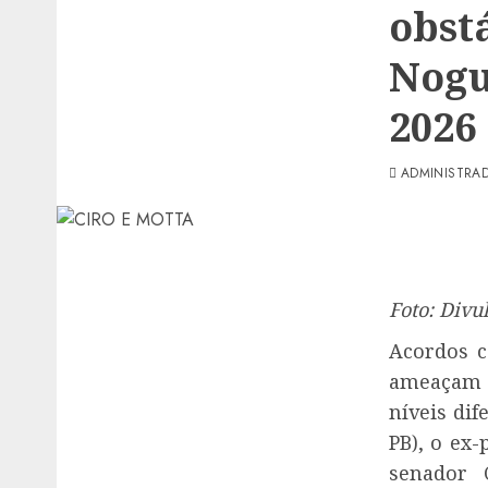
obst
Nogu
2026
ADMINISTRA
Foto: Divu
Acordos c
ameaçam o
níveis di
PB), o ex-
senador 