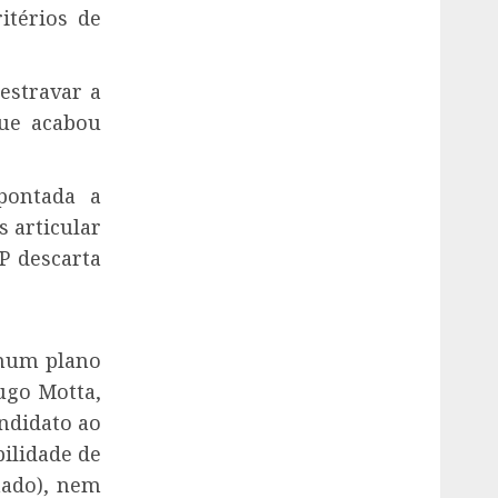
itérios de
estravar a
que acabou
pontada a
s articular
P descarta
nhum plano
ugo Motta,
andidato ao
bilidade de
nado), nem