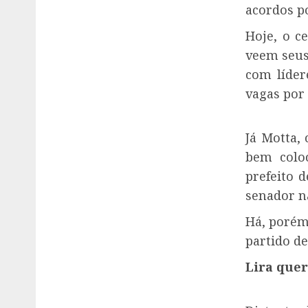
acordos po
Hoje, o c
veem seus
com líder
vagas por 
Já Motta,
bem colo
prefeito 
senador n
Há, porém,
partido d
Lira quer