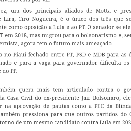
ez, um dos principais aliados de Motta e pre
e Lira, Ciro Nogueira, é o único dos três que se 
te como oposição a Lula e ao PT. O senador se el
PT em 2018, mas migrou para o bolsonarismo e, se
ernista, agora tem o futuro mais ameaçado.
 no Piauí fechado entre PT, PSD e MDB para as 
nado e para a vaga para governador dificulta os
 do PP.
ambém quem mais tem articulado contra o gov
da Casa Civil do ex-presidente Jair Bolsonaro, el
ar na aprovação de pautas como a PEC da Blin
 também pressiona para que outros partidos do 
orno de um mesmo candidato contra Lula em 202