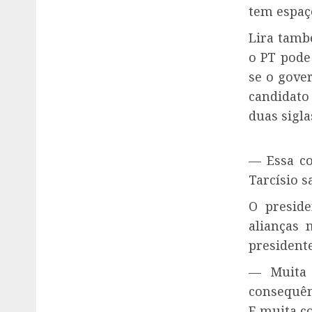
tem espaç
Lira tamb
o PT pode
se o gover
candidato
duas sigl
— Essa co
Tarcísio s
O preside
alianças 
president
— Muita 
consequên
E muita co