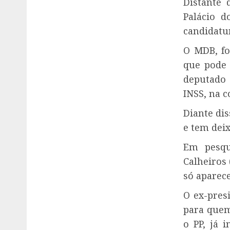
Distante 
Palácio 
candidatur
O MDB, fo
que pode 
deputado 
INSS, na c
Diante di
e tem dei
Em pesqu
Calheiros 
só aparec
O ex-pres
para quem
o PP, já 