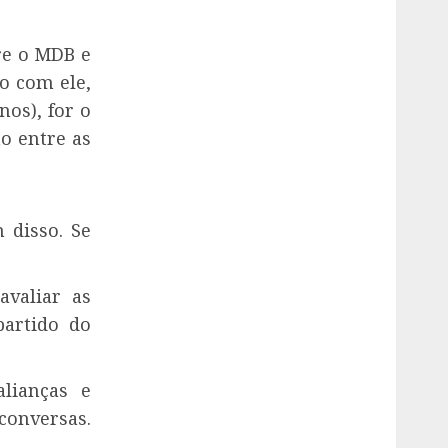
re o MDB e
o com ele,
nos), for o
o entre as
 disso. Se
avaliar as
partido do
lianças e
conversas.