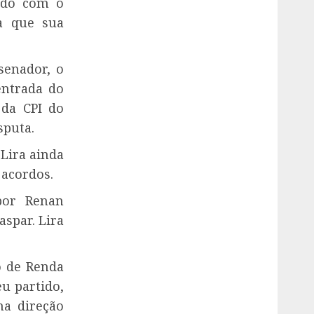
ordo com o
a que sua
senador, o
entrada do
 da CPI do
sputa.
Lira ainda
 acordos.
por Renan
aspar. Lira
o de Renda
u partido,
na direção