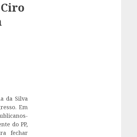
 Ciro
m
a da Silva
gresso. Em
ublicanos-
ente do PP,
ra fechar