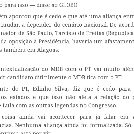
o para isso — disse ao GLOBO.
ém apontou que é cedo e que até uma aliança ent
 mudar, a depender do cenário nacional. De acord
nador de São Paulo, Tarcísio de Freitas (Republica
 da oposição à Presidência, haveria um afastament
as também em Alagoas:
ntextualização do MDB com o PT vai muito além
air candidato dificilmente o MDB fica com o PT.
nte do PT, Edinho Silva, diz que é cedo para 
nos estados e que isso não afeta a relação do 
e Lula com as outras legendas no Congresso.
coisa ainda vai acontecer para já falar em a
cias. Nenhuma aliança ainda foi formalizada. Só 
nversa está por vir.