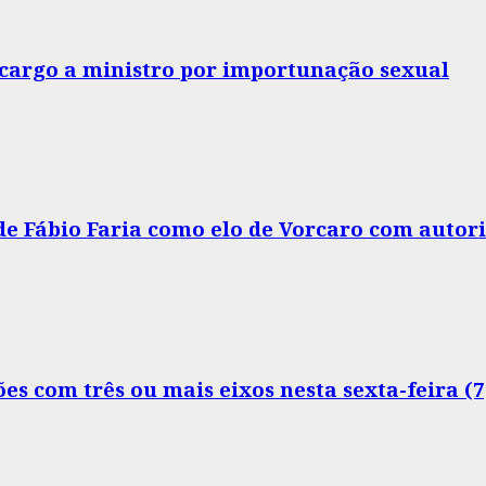
o cargo a ministro por importunação sexual
 de Fábio Faria como elo de Vorcaro com autor
s com três ou mais eixos nesta sexta-feira (7