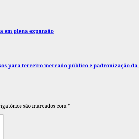
a em plena expansão
rsos para terceiro mercado público e padronização da
igatórios são marcados com
*