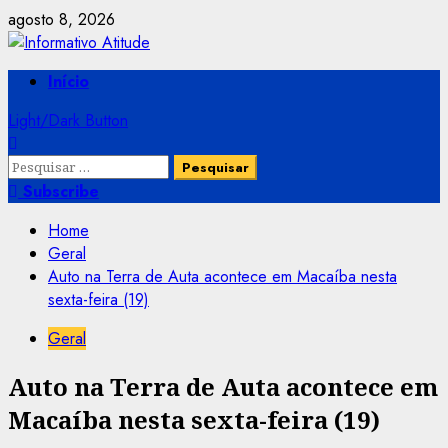
Skip
agosto 8, 2026
to
content
Primary
Início
Menu
Light/Dark Button
Pesquisar
por:
Subscribe
Home
Geral
Auto na Terra de Auta acontece em Macaíba nesta
sexta-feira (19)
Geral
Auto na Terra de Auta acontece em
Macaíba nesta sexta-feira (19)