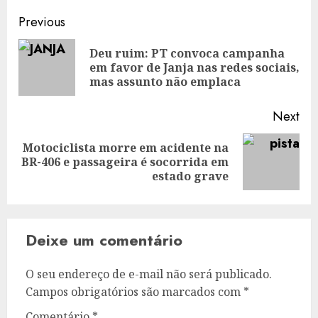
Post
Previous
navigation
Deu ruim: PT convoca campanha
Pre
em favor de Janja nas redes sociais,
pos
mas assunto não emplaca
Next
Motociclista morre em acidente na
Next
BR-406 e passageira é socorrida em
post:
estado grave
Deixe um comentário
O seu endereço de e-mail não será publicado.
Campos obrigatórios são marcados com
*
Comentário
*