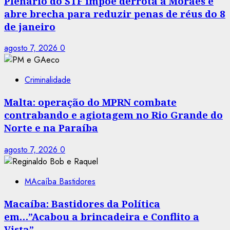
Plenário do STF impõe derrota a Moraes e
abre brecha para reduzir penas de réus do 8
de janeiro
agosto 7, 2026
0
Criminalidade
Malta: operação do MPRN combate
contrabando e agiotagem no Rio Grande do
Norte e na Paraíba
agosto 7, 2026
0
MAcaíba Bastidores
Macaíba: Bastidores da Política
em…”Acabou a brincadeira e Conflito a
Vista”