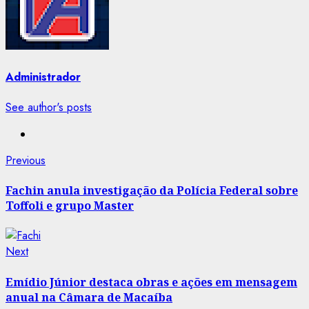
Administrador
See author's posts
Post
Previous
Previous
post:
navigation
Fachin anula investigação da Polícia Federal sobre
Toffoli e grupo Master
Next
Next
post:
Emídio Júnior destaca obras e ações em mensagem
anual na Câmara de Macaíba