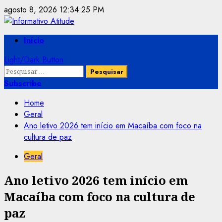
Skip
agosto 8, 2026
12:34:25 PM
to
content
Primary
Início
Menu
Light/Dark Button
Pesquisar
por:
Subscribe
Home
Geral
Ano letivo 2026 tem início em Macaíba com foco na
cultura de paz
Geral
Ano letivo 2026 tem início em
Macaíba com foco na cultura de
paz