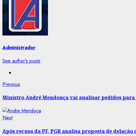
Administrador
See author's posts
Post
Previous
Previous
post:
navigation
Ministro André Mendonça vai analisar pedidos para 
Next
Next
post:
Após recusa da PF, PGR analisa proposta de delação 