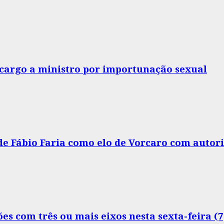
o cargo a ministro por importunação sexual
 de Fábio Faria como elo de Vorcaro com autor
s com três ou mais eixos nesta sexta-feira (7