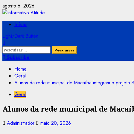
Skip
agosto 6, 2026
to
content
Primary
Início
Menu
Light/Dark Button
Pesquisar
por:
Subscribe
Home
Geral
Alunos da rede municipal de Macaíba integram o projeto 
Geral
Alunos da rede municipal de Macaí
Administrador
maio 20, 2026