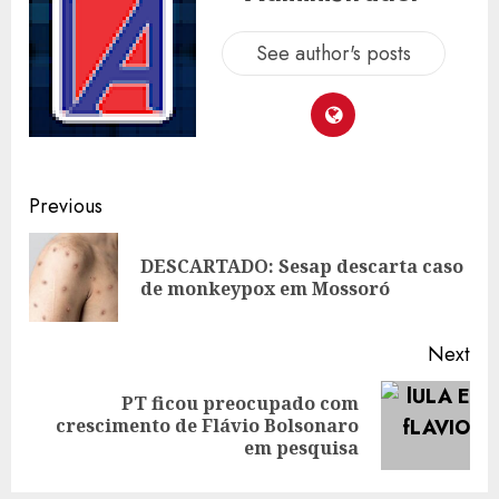
See author's posts
Post
Previous
navigation
DESCARTADO: Sesap descarta caso
Pre
de monkeypox em Mossoró
pos
Next
PT ficou preocupado com
Next
crescimento de Flávio Bolsonaro
post:
em pesquisa