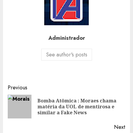
Administrador
See author's posts
Post
Previous
navigation
Bomba Atômica : Moraes chama
Pre
matéria da UOL de mentirosa e
pos
similar a Fake News
Next