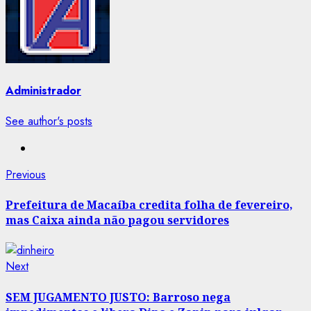
Administrador
See author's posts
Post
Previous
Previous
post:
navigation
Prefeitura de Macaíba credita folha de fevereiro,
mas Caixa ainda não pagou servidores
Next
Next
post:
SEM JUGAMENTO JUSTO: Barroso nega