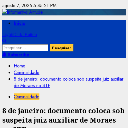
Skip
agosto 7, 2026
5:45:22 PM
to
content
Primary
Início
Menu
Light/Dark Button
Pesquisar
por:
Subscribe
Home
Criminalidade
8 de janeiro: documento coloca sob suspeita juiz auxiliar
de Moraes no STF
Criminalidade
8 de janeiro: documento coloca sob
suspeita juiz auxiliar de Moraes