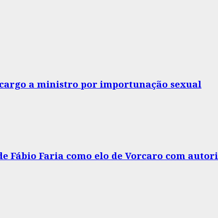
o cargo a ministro por importunação sexual
 de Fábio Faria como elo de Vorcaro com autor