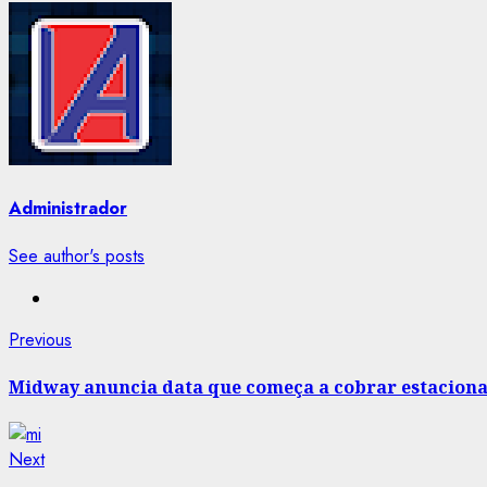
Administrador
See author's posts
Post
Previous
Previous
post:
navigation
Midway anuncia data que começa a cobrar estaciona
Next
Next
post: