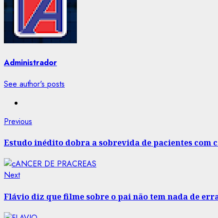
Administrador
See author's posts
Post
Previous
Previous
post:
navigation
Estudo inédito dobra a sobrevida de pacientes com 
Next
Next
post:
Flávio diz que filme sobre o pai não tem nada de err