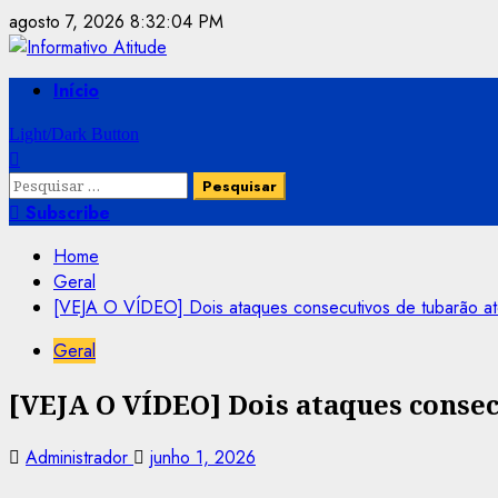
Skip
agosto 7, 2026
8:32:05 PM
to
content
Primary
Início
Menu
Light/Dark Button
Pesquisar
por:
Subscribe
Home
Geral
[VEJA O VÍDEO] Dois ataques consecutivos de tubarão a
Geral
[VEJA O VÍDEO] Dois ataques conse
Administrador
junho 1, 2026