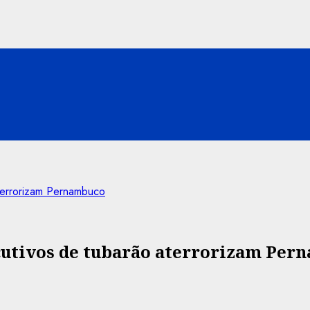
terrorizam Pernambuco
cutivos de tubarão aterrorizam Per