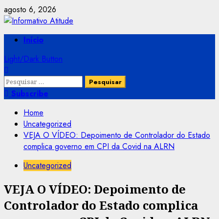
Skip
agosto 6, 2026
to
content
Primary
Início
Menu
Light/Dark Button
Pesquisar
por:
Subscribe
Home
Uncategorized
VEJA O VÍDEO: Depoimento de Controlador do Estado
complica governo em CPI da Covid na ALRN
Uncategorized
VEJA O VÍDEO: Depoimento de
Controlador do Estado complica