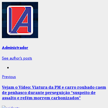
Administrador
See author's posts
Post
Previous
Previous
post:
navigation
Vejam o Vídeo: Viatura da PM e carro roubado caem
de penhasco durante perseguição “suspeito de
assalto e refém morrem carbonizados”