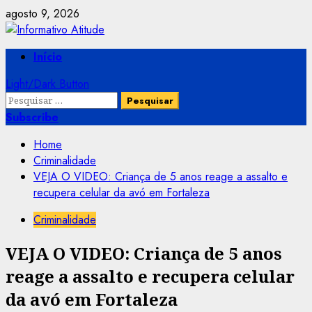
Skip
agosto 9, 2026
to
content
Primary
Início
Menu
Light/Dark Button
Pesquisar
por:
Subscribe
Home
Criminalidade
VEJA O VIDEO: Criança de 5 anos reage a assalto e
recupera celular da avó em Fortaleza
Criminalidade
VEJA O VIDEO: Criança de 5 anos
reage a assalto e recupera celular
da avó em Fortaleza