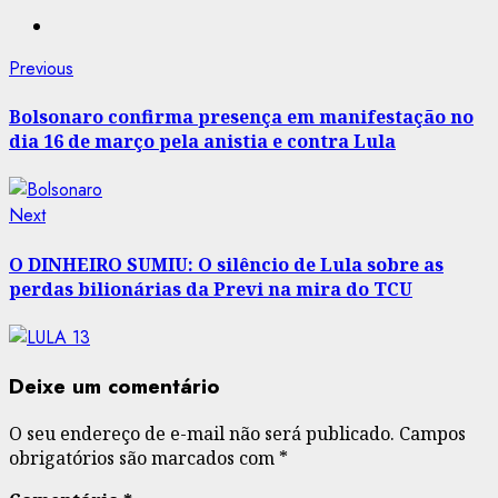
Post
Previous
Previous
post:
navigation
Bolsonaro confirma presença em manifestação no
dia 16 de março pela anistia e contra Lula
Next
Next
post:
O DINHEIRO SUMIU: O silêncio de Lula sobre as
perdas bilionárias da Previ na mira do TCU
Deixe um comentário
O seu endereço de e-mail não será publicado.
Campos
obrigatórios são marcados com
*