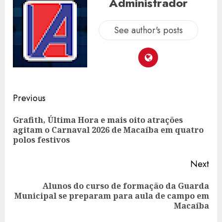
Administrador
See author's posts
Post
Previous
navigation
Grafith, Última Hora e mais oito atrações
Pre
agitam o Carnaval 2026 de Macaíba em quatro
pos
polos festivos
Next
Alunos do curso de formação da Guarda
Next
Municipal se preparam para aula de campo em
post:
Macaíba