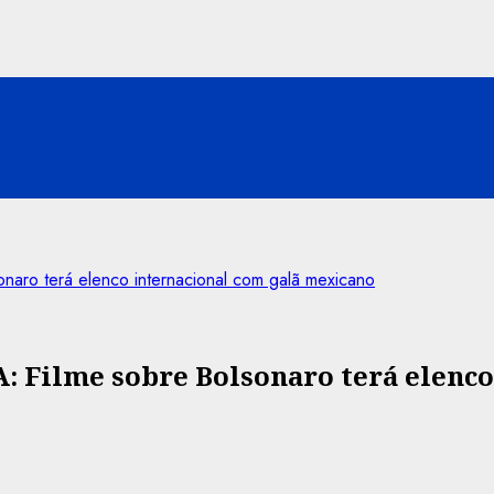
o terá elenco internacional com galã mexicano
ilme sobre Bolsonaro terá elenco 