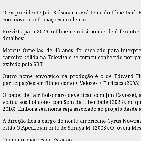
O ex-presidente Jair Bolsonaro será tema do filme Dark 
com novas confirmações no elenco.
Previsto para 2026, o filme reunirá nomes de diferentes
detalhes:
Marcus Ornellas, de 43 anos, foi escalado para interpr
carreira sólida na Televisa e se tornou conhecido por p
exibida pelo SBT.
Outro nome envolvido na produção é o de Edward Finl
participações em filmes como + Velozes + Furiosos (2003), 
O papel de Jair Bolsonaro deve ficar com Jim Caviezel, 
voltou aos holofotes com Som da Liberdade (2023), no qu
2016). Embora seu nome seja associado ao projeto desde a
A direção fica a cargo do norte-americano Cyrus Nowrast
estão O Apedrejamento de Soraya M. (2008), O Jovem Messi
Com informações de Estadão