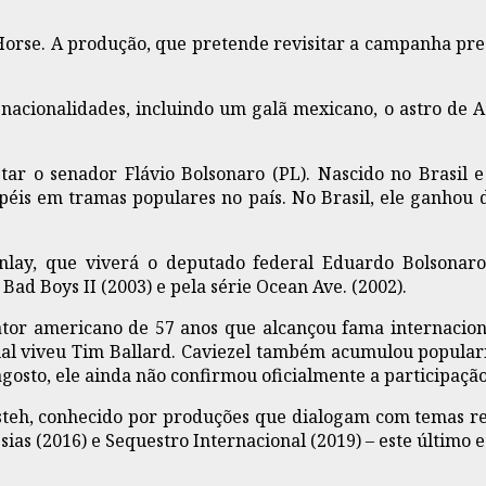
Horse. A produção, que pretende revisitar a campanha pres
 nacionalidades, incluindo um galã mexicano, o astro de A
etar o senador Flávio Bolsonaro (PL). Nascido no Brasil 
apéis em tramas populares no país. No Brasil, ele ganhou
ay, que viverá o deputado federal Eduardo Bolsonaro
Bad Boys II (2003) e pela série Ocean Ave. (2002).
ator americano de 57 anos que alcançou fama internaciona
al viveu Tim Ballard. Caviezel também acumulou popularid
gosto, ele ainda não confirmou oficialmente a participação
eh, conhecido por produções que dialogam com temas relig
as (2016) e Sequestro Internacional (2019) – este último e