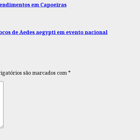
atendimentos em Capoeiras
ocos de Aedes aegypti em evento nacional
igatórios são marcados com
*