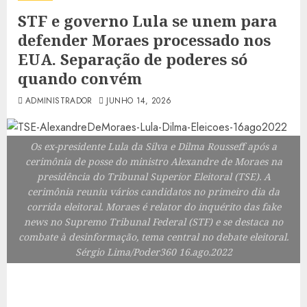
STF e governo Lula se unem para
defender Moraes processado nos
EUA. Separação de poderes só
quando convém
ADMINISTRADOR
JUNHO 14, 2026
Os ex-presidente Lula da Silva e Dilma Rousseff após a
cerimônia de posse do ministro Alexandre de Moraes na
presidência do Tribunal Superior Eleitoral (TSE). A
cerimônia reuniu vários candidatos no primeiro dia da
corrida eleitoral. Moraes é relator do inquérito das fake
news no Supremo Tribunal Federal (STF) e se destaca no
combate à desinformação, tema central no debate eleitoral.
Sérgio Lima/Poder360 16.ago.2022