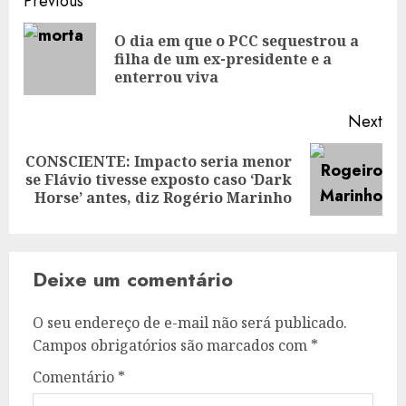
Post
Previous
navigation
O dia em que o PCC sequestrou a
Pre
filha de um ex-presidente e a
pos
enterrou viva
Next
CONSCIENTE: Impacto seria menor
Next
se Flávio tivesse exposto caso ‘Dark
post:
Horse’ antes, diz Rogério Marinho
Deixe um comentário
O seu endereço de e-mail não será publicado.
Campos obrigatórios são marcados com
*
Comentário
*