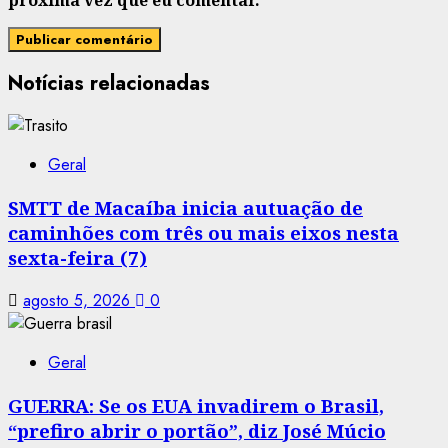
próxima vez que eu comentar.
Notícias relacionadas
Geral
SMTT de Macaíba inicia autuação de
caminhões com três ou mais eixos nesta
sexta-feira (7)
agosto 5, 2026
0
Geral
GUERRA: Se os EUA invadirem o Brasil,
“prefiro abrir o portão”, diz José Múcio