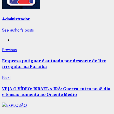
Administrador
See author's posts
Post
Previous
Previous
post:
navigation
Empresa potiguar é autuada por descarte de lixo
irregular na Paraíba
Next
Next
post:
VEJA O VÍDEO: ISRAEL x IRÃ: Guerra entra no 4° dia
e tensão aumenta no Oriente Médio