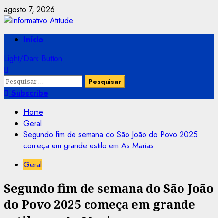
Skip
agosto 7, 2026
to
content
Primary
Início
Menu
Light/Dark Button
Pesquisar
por:
Subscribe
Home
Geral
Segundo fim de semana do São João do Povo 2025
começa em grande estilo em As Marias
Geral
Segundo fim de semana do São João
do Povo 2025 começa em grande