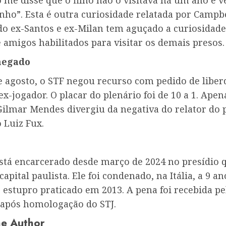
me disse que o filho não o visitava há um ano e v
nho”. Esta é outra curiosidade relatada por Campbe
do ex-Santos e ex-Milan tem aguçado a curiosidade
 amigos habilitados para visitar os demais presos.
negado
de agosto, o STF negou recurso com pedido de liber
ex-jogador. O placar do plenário foi de 10 a 1. Apen
Gilmar Mendes divergiu da negativa do relator do 
 Luiz Fux.
stá encarcerado desde março de 2024 no presídio q
apital paulista. Ele foi condenado, na Itália, a 9 an
 estupro praticado em 2013. A pena foi recebida pel
a após homologação do STJ.
e Author