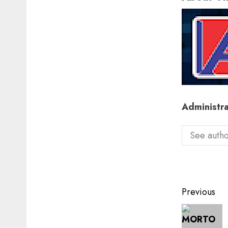
Administr
See autho
Post
Previous
navigat