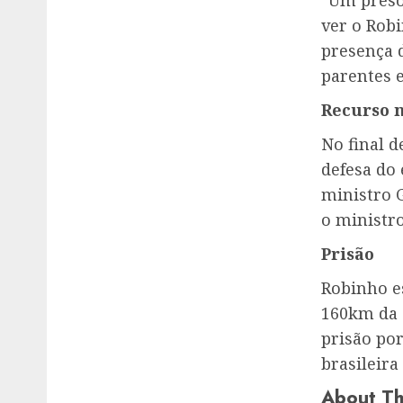
“Um preso 
ver o Robi
presença 
parentes e
Recurso 
No final 
defesa do 
ministro 
o ministro
Prisão
Robinho e
160km da c
prisão por
brasileir
About Th