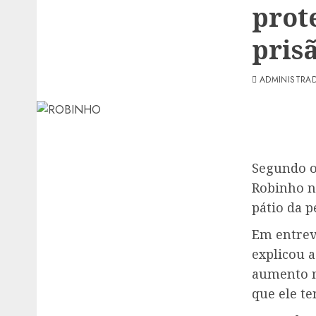
prot
prisã
ADMINISTRA
Segundo o
Robinho nã
pátio da p
Em entrevi
explicou 
aumento n
que ele te