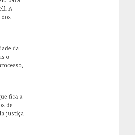
eio para
ll. A
 dos
dade da
as o
processo,
ue fica a
os de
a justiça