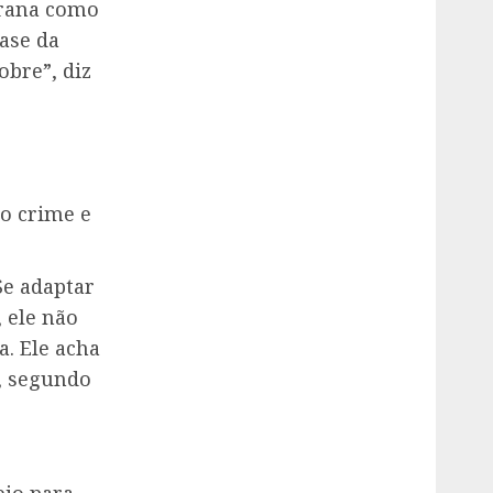
grana como
ase da
obre”, diz
do crime e
 Se adaptar
, ele não
a. Ele acha
, segundo