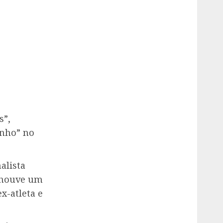
s”,
inho” no
alista
e houve um
x-atleta e