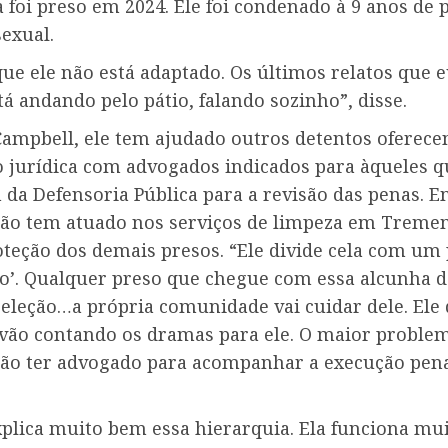
a foi preso em 2024. Ele foi condenado à 9 anos de 
exual.
que ele não está adaptado. Os últimos relatos que eu
tá andando pelo pátio, falando sozinho”, disse.
ampbell, ele tem ajudado outros detentos oferece
o jurídica com advogados indicados para àqueles q
da Defensoria Pública para a revisão das penas. E
ão tem atuado nos serviços de limpeza em Treme
teção dos demais presos. “Ele divide cela com um 
o’. Qualquer preso que chegue com essa alcunha de
seleção…a própria comunidade vai cuidar dele. Ele 
 vão contando os dramas para ele. O maior proble
não ter advogado para acompanhar a execução pena
xplica muito bem essa hierarquia. Ela funciona mu