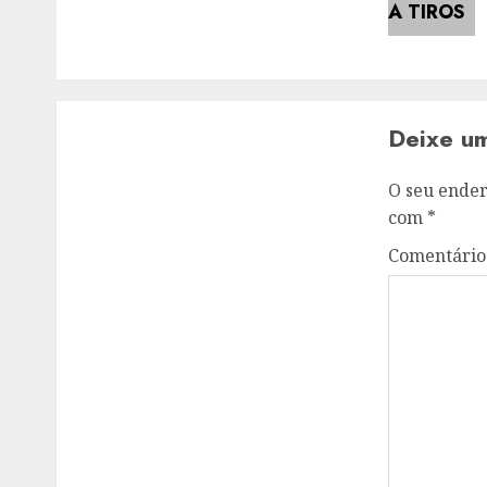
Deixe u
O seu ender
com
*
Comentári