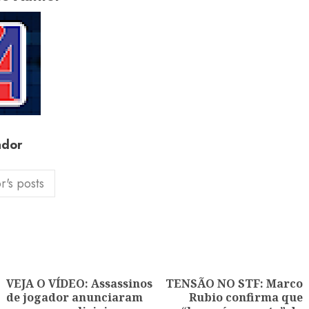
ador
r's posts
ion
VEJA O VÍDEO: Assassinos
TENSÃO NO STF: Marco
de jogador anunciaram
Rubio confirma que
Previous
Next