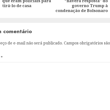
que eram policiais para
“haverá resposta” do
post:
post:
tirá-lo de casa
governo Trump à
condenação de Bolsonaro
m comentário
eço de e-mail não será publicado.
Campos obrigatórios sã
o
*