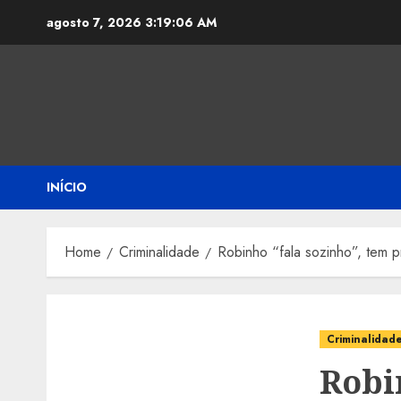
Skip
agosto 7, 2026
3:19:07 AM
to
content
INÍCIO
Home
Criminalidade
Robinho “fala sozinho”, tem p
Criminalidad
Robi