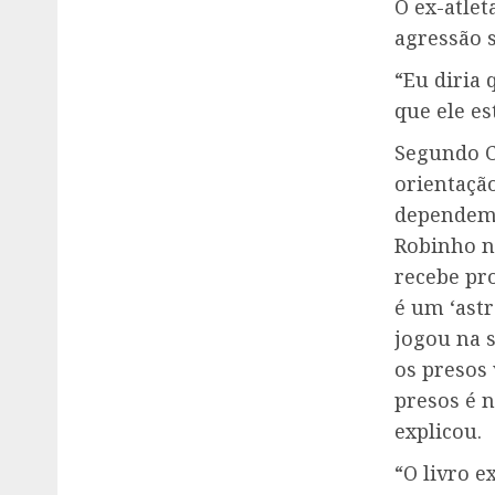
O ex-atlet
agressão s
“Eu diria 
que ele es
Segundo C
orientaçã
dependem 
Robinho n
recebe pro
é um ‘astr
jogou na 
os presos
presos é 
explicou.
“O livro e