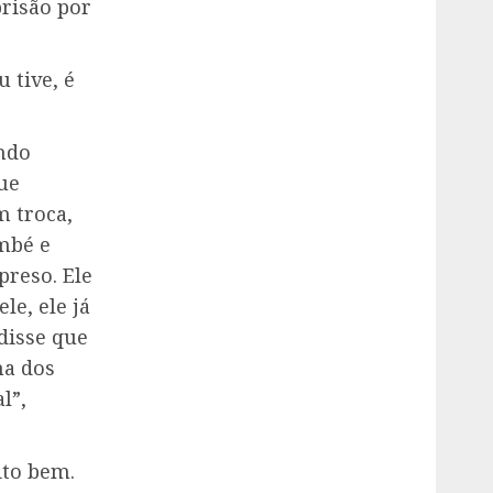
prisão por
 tive, é
ndo
ue
m troca,
mbé e
preso. Ele
le, ele já
disse que
ma dos
l”,
ito bem.