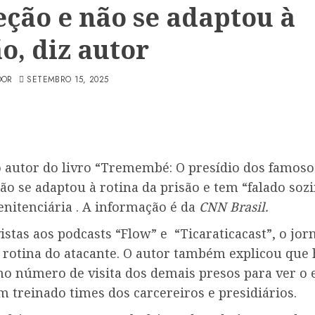
eção e não se adaptou à
o, diz autor
DOR
SETEMBRO 15, 2025
 autor do livro “Tremembé: O presídio dos famoso
o se adaptou à rotina da prisão e tem “falado soz
enitenciária . A informação é da
CNN Brasil.
stas aos podcasts “Flow” e “Ticaraticacast”, o jorn
a rotina do atacante. O autor também explicou qu
o número de visita dos demais presos para ver o e
m treinado times dos carcereiros e presidiários.