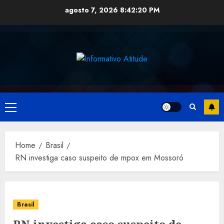
Skip
agosto 7, 2026
8:42:20 PM
to
content
Primary
Menu
Home
Brasil
RN investiga caso suspeito de mpox em Mossoró
Brasil