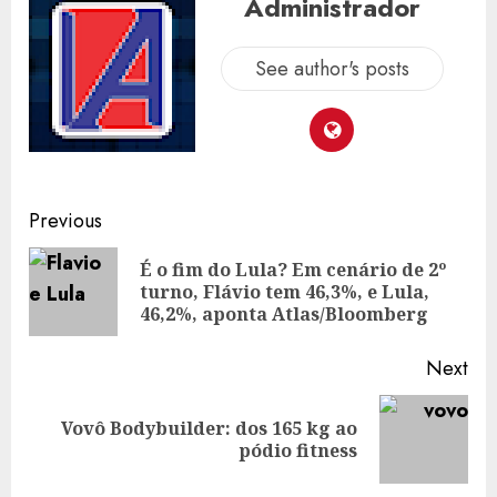
Administrador
See author's posts
Post
Previous
navigation
É o fim do Lula? Em cenário de 2º
Pre
turno, Flávio tem 46,3%, e Lula,
pos
46,2%, aponta Atlas/Bloomberg
Next
Vovô Bodybuilder: dos 165 kg ao
Next
pódio fitness
post: