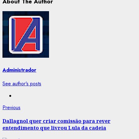
About The Author
Administrador
See author's posts
Post
Previous
Previous
post:
navigation
Dallagnol quer criar comissão para rever
entendimento que livrou Lula da cadeia