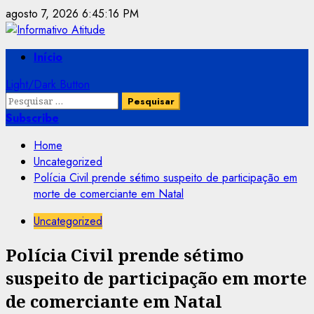
Skip
agosto 7, 2026
6:45:16 PM
to
content
Primary
Início
Menu
Light/Dark Button
Pesquisar
por:
Subscribe
Home
Uncategorized
Polícia Civil prende sétimo suspeito de participação em
morte de comerciante em Natal
Uncategorized
Polícia Civil prende sétimo
suspeito de participação em morte
de comerciante em Natal