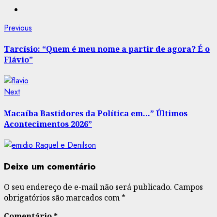
Post
Previous
Previous
post:
navigation
Tarcísio: “Quem é meu nome a partir de agora? É o
Flávio”
Next
Next
post:
Macaíba Bastidores da Política em…” Últimos
Acontecimentos 2026”
Deixe um comentário
O seu endereço de e-mail não será publicado.
Campos
obrigatórios são marcados com
*
Comentário
*