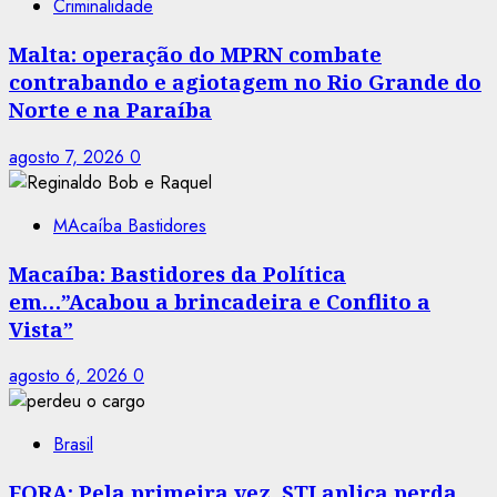
Criminalidade
Malta: operação do MPRN combate
contrabando e agiotagem no Rio Grande do
Norte e na Paraíba
agosto 7, 2026
0
MAcaíba Bastidores
Macaíba: Bastidores da Política
em…”Acabou a brincadeira e Conflito a
Vista”
agosto 6, 2026
0
Brasil
FORA: Pela primeira vez, STJ aplica perda