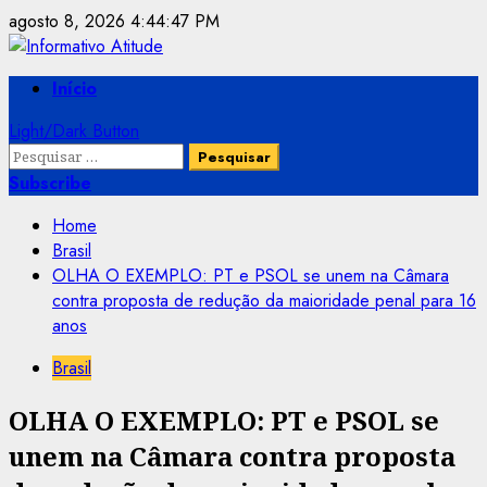
Skip
agosto 8, 2026
4:44:47 PM
to
content
Primary
Início
Menu
Light/Dark Button
Pesquisar
por:
Subscribe
Home
Brasil
OLHA O EXEMPLO: PT e PSOL se unem na Câmara
contra proposta de redução da maioridade penal para 16
anos
Brasil
OLHA O EXEMPLO: PT e PSOL se
unem na Câmara contra proposta