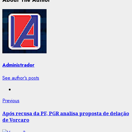
Administrador
See author's posts
Post
Previous
Previous
post:
navigation
Após recusa da PF, PGR analisa proposta de delação
de Vorcaro