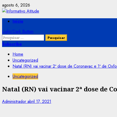
Skip
agosto 6, 2026
to
content
Primary
Início
Menu
Light/Dark Button
Pesquisar
por:
Subscribe
Home
Uncategorized
Natal (RN) vai vacinar 2ª dose de Coronavac e 1ª de Oxfo
Uncategorized
Natal (RN) vai vacinar 2ª dose de C
Administrador
abril 17, 2021