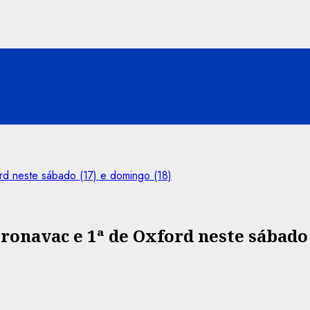
rd neste sábado (17) e domingo (18)
oronavac e 1ª de Oxford neste sábado