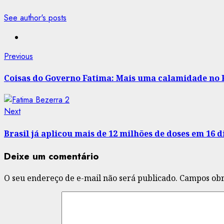
See author's posts
Post
Previous
Previous
post:
navigation
Coisas do Governo Fatima: Mais uma calamidade no
Next
Next
post:
Brasil já aplicou mais de 12 milhões de doses em 16 d
Deixe um comentário
O seu endereço de e-mail não será publicado.
Campos obr