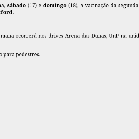
na,
sábado
(17) e
domingo
(18), a vacinação da segund
ford.
emana ocorrerá nos drives Arena das Dunas, UnP na unida
 para pedestres.