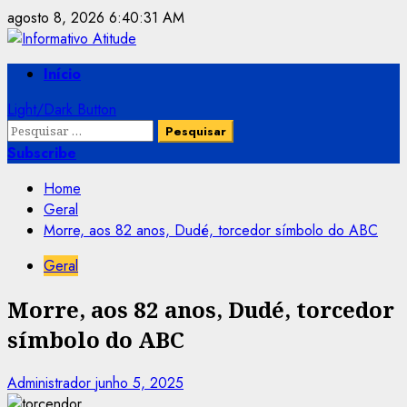
Skip
agosto 8, 2026
6:40:32 AM
to
content
Primary
Início
Menu
Light/Dark Button
Pesquisar
por:
Subscribe
Home
Geral
Morre, aos 82 anos, Dudé, torcedor símbolo do ABC
Geral
Morre, aos 82 anos, Dudé, torcedor
símbolo do ABC
Administrador
junho 5, 2025