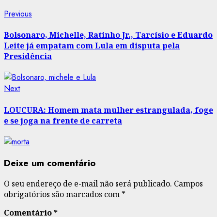
Post
Previous
Previous
post:
navigation
Bolsonaro, Michelle, Ratinho Jr., Tarcísio e Eduardo
Leite já empatam com Lula em disputa pela
Presidência
Next
Next
post:
LOUCURA: Homem mata mulher estrangulada, foge
e se joga na frente de carreta
Deixe um comentário
O seu endereço de e-mail não será publicado.
Campos
obrigatórios são marcados com
*
Comentário
*