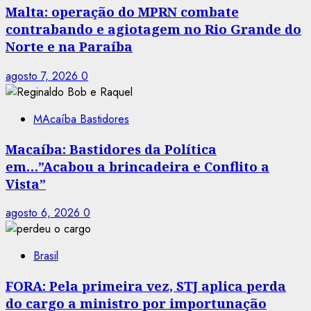
Malta: operação do MPRN combate
contrabando e agiotagem no Rio Grande do
Norte e na Paraíba
agosto 7, 2026
0
MAcaíba Bastidores
Macaíba: Bastidores da Política
em…”Acabou a brincadeira e Conflito a
Vista”
agosto 6, 2026
0
Brasil
FORA: Pela primeira vez, STJ aplica perda
do cargo a ministro por importunação