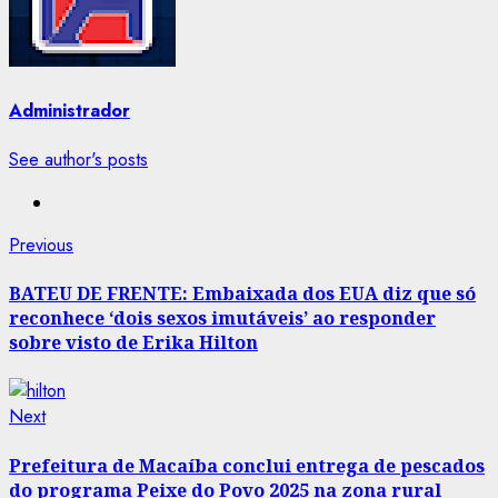
Administrador
See author's posts
Post
Previous
Previous
post:
navigation
BATEU DE FRENTE: Embaixada dos EUA diz que só
reconhece ‘dois sexos imutáveis’ ao responder
sobre visto de Erika Hilton
Next
Next
post:
Prefeitura de Macaíba conclui entrega de pescados
do programa Peixe do Povo 2025 na zona rural