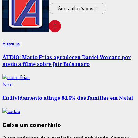
See author's posts
Post
Previous
Previous
post:
navigation
ÁUDIO: Mario Frias agradeceu Daniel Vorcaro por
apoio a filme sobre Jair Bolsonaro
Next
Next
post:
Endividamento atinge 84,6% das famílias em Natal
Deixe um comentário