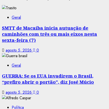
Geral
SMTT de Macaíba inicia autuação de
caminhões com três ou mais eixos nesta
sexta-feira (7)
agosto 5, 2026
0
Geral
GUERRA: Se os EUA invadirem o Brasil,
“prefiro abrir o portão”, diz José Múcio
agosto 5, 2026
0
Política