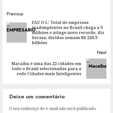
Post
Previous
navigation
FAZ O L: Total de empresas
inadimplentes no Brasil chega a 9
Pre
milhões e atinge novo recorde, diz
pos
Serasa; dívidas somam R$ 220,9
bilhões
Next
Macaíba é uma das 22 cidades em
Next
todo o Brasil selecionadas para a
post:
rede Cidades mais Inteligentes
Deixe um comentário
O seu endereço de e-mail não será publicado.