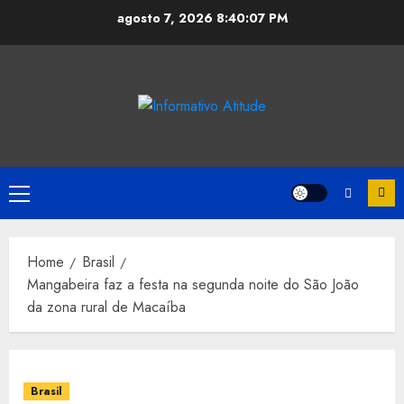
Skip
agosto 7, 2026
8:40:08 PM
to
content
Primary
Menu
Home
Brasil
Mangabeira faz a festa na segunda noite do São João
da zona rural de Macaíba
Brasil