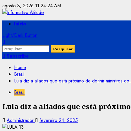
Skip
agosto 8, 2026
11:24:25 AM
to
content
Primary
Início
Menu
Light/Dark Button
Pesquisar
por:
Subscribe
Home
Brasil
Lula diz a aliados que está próximo de definir ministros do
Brasil
Lula diz a aliados que está próximo
Administrador
fevereiro 24, 2025