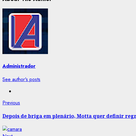
Administrador
See author's posts
Post
Previous
Previous
post:
navigation
Depois de briga em plenário, Motta quer definir reg
Next