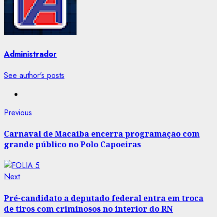
Administrador
See author's posts
Post
Previous
Previous
post:
navigation
Carnaval de Macaíba encerra programação com
grande público no Polo Capoeiras
Next
Next
post:
Pré-candidato a deputado federal entra em troca
de tiros com criminosos no interior do RN