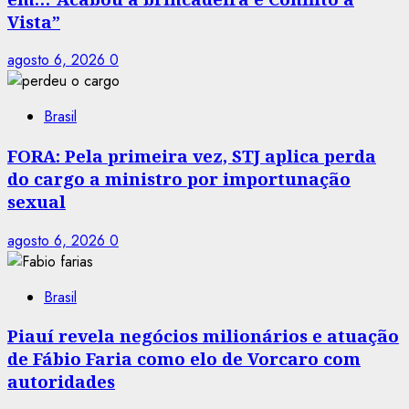
Vista”
agosto 6, 2026
0
Brasil
FORA: Pela primeira vez, STJ aplica perda
do cargo a ministro por importunação
sexual
agosto 6, 2026
0
Brasil
Piauí revela negócios milionários e atuação
de Fábio Faria como elo de Vorcaro com
autoridades