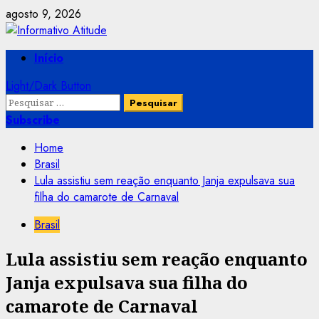
Skip
agosto 9, 2026
to
content
Primary
Início
Menu
Light/Dark Button
Pesquisar
por:
Subscribe
Home
Brasil
Lula assistiu sem reação enquanto Janja expulsava sua
filha do camarote de Carnaval
Brasil
Lula assistiu sem reação enquanto
Janja expulsava sua filha do
camarote de Carnaval