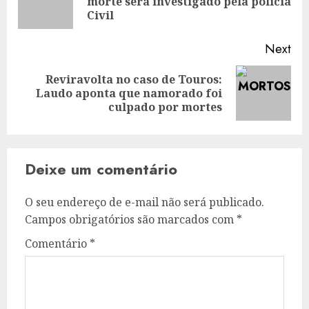
morte será investigado pela policia
pos
Civil
Next
Reviravolta no caso de Touros:
Next
Laudo aponta que namorado foi
post:
culpado por mortes
Deixe um comentário
O seu endereço de e-mail não será publicado.
Campos obrigatórios são marcados com
*
Comentário
*