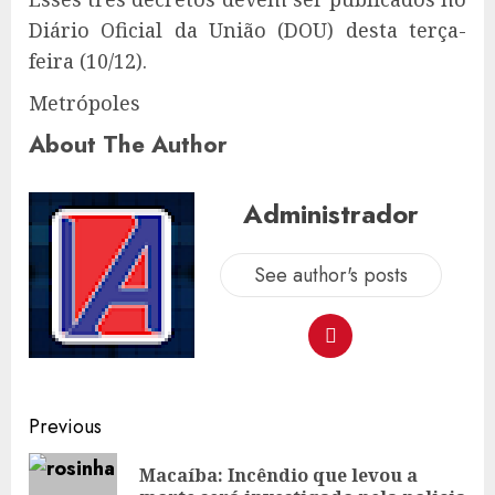
Diário Oficial da União (DOU) desta terça-
feira (10/12).
Metrópoles
About The Author
Administrador
See author's posts
Post
Previous
navigation
Macaíba: Incêndio que levou a
Pre