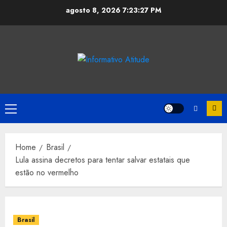
Skip
agosto 8, 2026
7:23:27 PM
to
content
Primary
Menu
Home
Brasil
Lula assina decretos para tentar salvar estatais que
estão no vermelho
Brasil